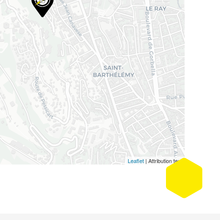
Leaflet
| Attribution text