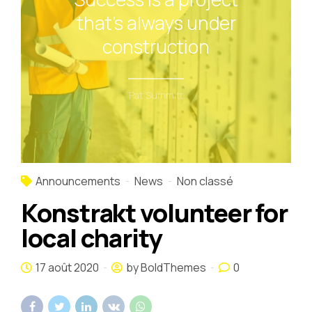
that's always under
construction
Pat Summitt
Announcements
News
Non classé
Konstrakt volunteer for
local charity
17 août 2020
by BoldThemes
0