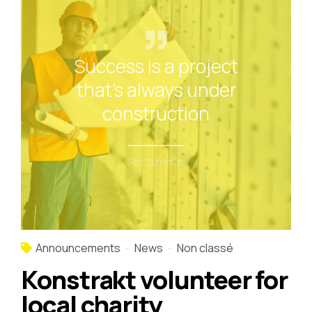
Success is a project
that's always under
construction
Pat Summitt
Announcements
News
Non classé
Konstrakt volunteer for
local charity